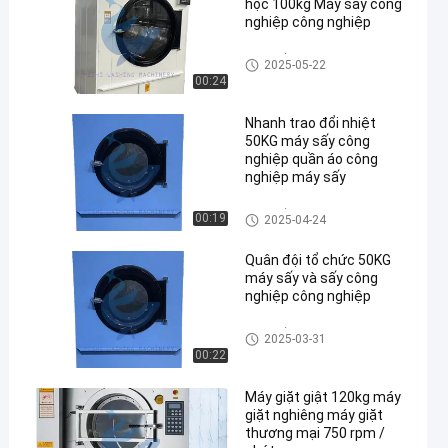
học 100kg Máy sấy công
nghiệp công nghiệp
máy sấy công nghiệp
2025-05-22
00:24
Nhanh trao đổi nhiệt
50KG máy sấy công
nghiệp quần áo công
nghiệp máy sấy
máy sấy công nghiệp
00:19
2025-04-24
Quân đội tổ chức 50KG
máy sấy và sấy công
nghiệp công nghiệp
máy sấy công nghiệp
2025-03-31
00:22
Máy giặt giật 120kg máy
giặt nghiêng máy giặt
thương mại 750 rpm /