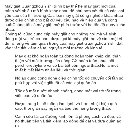
Máy giặt Guangzhou Yishi trình bày thế hệ máy giặt mới của
mình với nhiều mô hình khác nhau để phù hợp với tất cả các loại
yêu cầu của thị trường.Các loại máy giặt công nghiệp khác nhau
được điều chỉnh cho bất cứ yêu cầu nào về hiệu quả và công
suấtChúng tôi có máy giặt mở phía trước với ba tốc độ quay khác
nhau.
Chúng tôi cũng cung cấp máy giặt cho những nơi mà vệ sinh
đóng một vai trò cơ bản, được gọi là máy giặt rào vệ sinh.một ví
dụ rõ ràng về tầm quan trọng của máy giặt Guangzhou Yishi đặt
vào việc tiết kiệm cả tài nguyên môi trường và kinh tế.
Máy giặt khô hoàn toàn tự động hoàn toàn khép kín, thân
thiện với môi trường của dòng GX hoàn toàn phục hồi
perchlorethylene và có bài tiết bên ngoài thấp.Nó là một
thiết bị tiết kiệm nhiên liệu và thời gian.
Nó áp dụng công nghệ điều chỉnh tốc độ chuyển đổi tần số,
phù hợp với việc giặt tất cả các loại quần áo.
Tốc độ mất nước nhanh chóng, đóng một vai trò tốt trong
việc bảo vệ quần áo.
Được trang bị hệ thống làm lạnh và bơm nhiệt hiệu quả
cao, thời gian sấy ngắn và tiêu thụ năng lượng thấp.
Cánh cửa tải có đường kính lớn là phong cách và đẹp, và
nó thuận tiện và tiết kiệm lao động để đặt và đưa quần áo
ra.