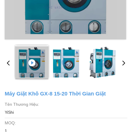
Máy Giặt Khô GX-8 15-20 Thời Gian Giặt
Tên Thương Hiệu:
YiShi
MOQ:
1