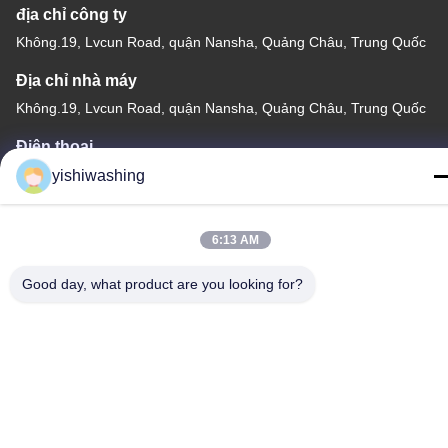
địa chỉ công ty
Không.19, Lvcun Road, quận Nansha, Quảng Châu, Trung Quốc
Địa chỉ nhà máy
Không.19, Lvcun Road, quận Nansha, Quảng Châu, Trung Quốc
Điện thoại
86-15202099711
yishiwashing
6:13 AM
Good day, what product are you looking for?
Trung Quốc Chất lượng tốt Máy lọc máy giặt Nhà cung cấp.
-2026 Guangzhou Yishi Washing Machinery Co., Ltd. Tất cả các
quyền được bảo lưu.
Chính sách bảo mật
|
Sơ đồ trang web