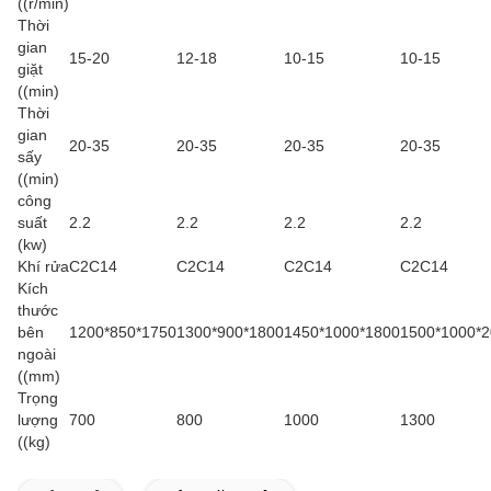
((r/min)
Thời
gian
15-20
12-18
10-15
10-15
giặt
((min)
Thời
gian
20-35
20-35
20-35
20-35
sấy
((min)
công
suất
2.2
2.2
2.2
2.2
(kw)
Khí rửa
C2C14
C2C14
C2C14
C2C14
Kích
thước
bên
1200*850*1750
1300*900*1800
1450*1000*1800
1500*1000*
ngoài
((mm)
Trọng
lượng
700
800
1000
1300
((kg)