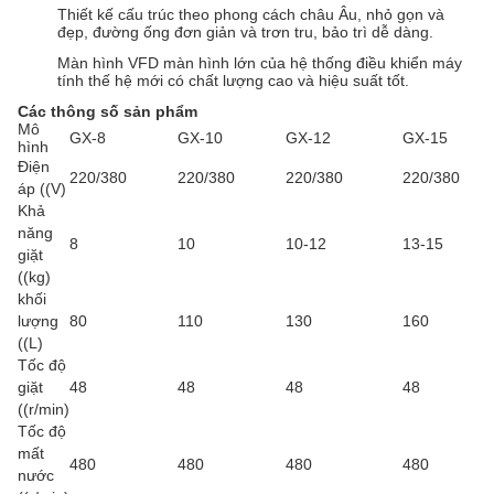
Thiết kế cấu trúc theo phong cách châu Âu, nhỏ gọn và
đẹp, đường ống đơn giản và trơn tru, bảo trì dễ dàng.
Màn hình VFD màn hình lớn của hệ thống điều khiển máy
tính thế hệ mới có chất lượng cao và hiệu suất tốt.
Các thông số sản phẩm
Mô
GX-8
GX-10
GX-12
GX-15
hình
Điện
220/380
220/380
220/380
220/380
áp ((V)
Khả
năng
8
10
10-12
13-15
giặt
((kg)
khối
lượng
80
110
130
160
((L)
Tốc độ
giặt
48
48
48
48
((r/min)
Tốc độ
mất
480
480
480
480
nước