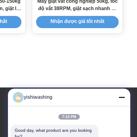
 50-150kg
Máy giặt vắt công nghiệp 50kg, tốc
, giặt là
độ vắt 38RPM, giặt sạch nhanh và
kỹ lưỡng
hất
Nhận được giá tốt nhất
yishiwashing
Địa chỉ của tôi
7:10 PM
địa chỉ công ty
Good day, what product are you looking 
Không.19, Lvcun Road, quận Nansha, Quảng Châu,
for?