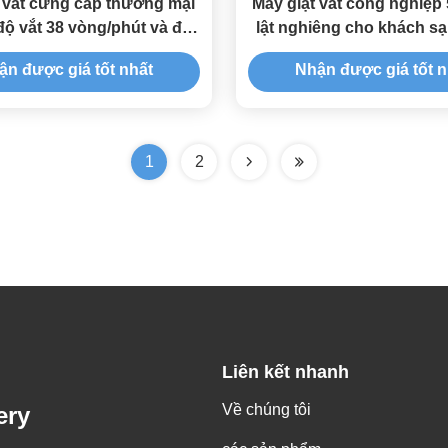
 vắt cứng cấp thương mại
Máy giặt vắt công nghiệp
độ vắt 38 vòng/phút và độ
lật nghiêng cho khách sạn
ồn thấp 60dB
thương mại
ận được giá tốt nhất
Nhận được giá tốt n
1
2
Liên kết nhanh
Về chúng tôi
ery