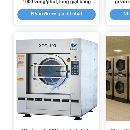
1000 vòng/phút, lồng giặt bằng
gỉ với 
thép không gỉ, độ ồn 60dB
mức độ
Nhận được giá tốt nhất
Nh