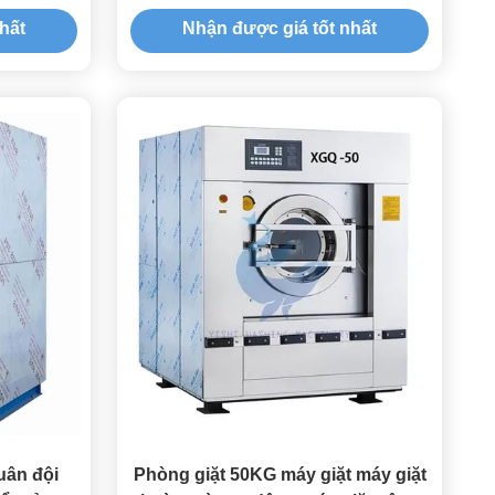
iặt thương
và lồng giặt bằng thép không gỉ
hất
Nhận được giá tốt nhất
cho giặt công nghiệp
uân đội
Phòng giặt 50KG máy giặt máy giặt