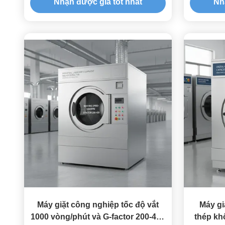
Nhận được giá tốt nhất
Nh
Máy giặt công nghiệp tốc độ vắt
Máy gi
1000 vòng/phút và G-factor 200-400
thép khô