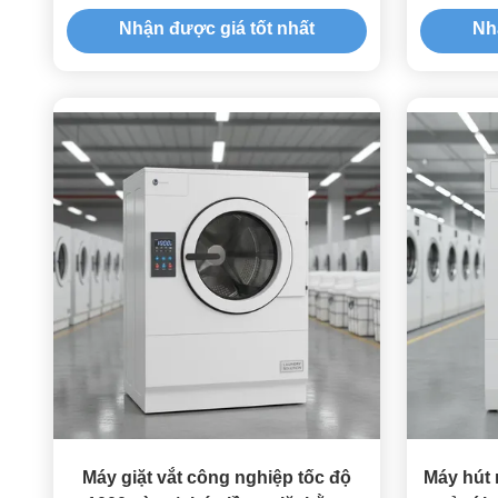
bằng thép không gỉ
số với t
Nhận được giá tốt nhất
Nh
Máy giặt vắt công nghiệp tốc độ
Máy hút 