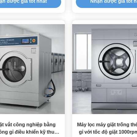
ận được giá tốt nhất
Nhận được giá tốt n
chu kỳ
ặt vắt công nghiệp bằng
Máy lọc máy giặt trống t
ng gỉ điều khiển kỹ thuật
gỉ với tốc độ giặt 1000rp