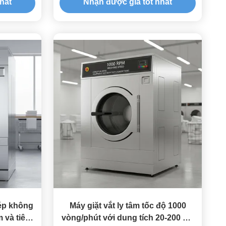
hất
Nhận được giá tốt nhất
thương mại
hép không
Máy giặt vắt ly tâm tốc độ 1000
m và tiêu
vòng/phút với dung tích 20-200 Kg