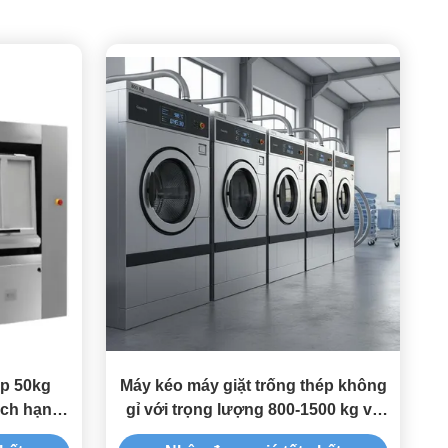
ệp 50kg
Máy kéo máy giặt trống thép không
ạch hạng
gỉ với trọng lượng 800-1500 kg và
mức độ ồn 60dB cho giặt hàng