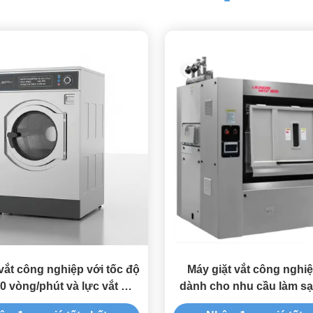
vắt công nghiệp với tốc độ
Máy giặt vắt công nghi
00 vòng/phút và lực vắt G-
dành cho nhu cầu làm s
200-400 cho 50-150 lít mỗi
nặng